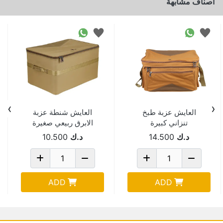
اصناف مشابهة
›
‹
العايش عزبة طبخ
العايش شنطة عزبة
تنزاني كبيرة
الابرق ربيعي صغيرة
40*50*77 سم 1017A
1019B
د.ك
14.500
د.ك
10.500
ADD
ADD