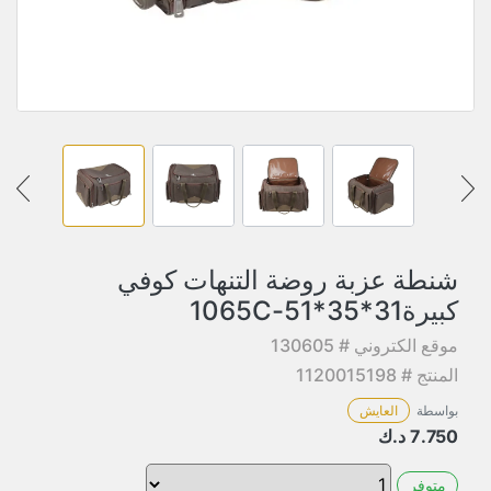
شنطة عزبة روضة التنهات كوفي
كبيرة31*35*51-1065C
موقع الكتروني # 130605
المنتج # 1120015198
بواسطة
العايش
7.750
د.ك
متوفر