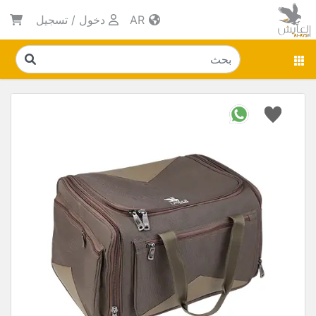
AR
دخول
/
تسجيل