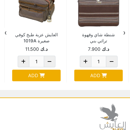
›
‹
شنطة شاي وقهوة
العايش عزبة طبخ كوفي
تراثي بني
صغيرة 1019A
46x38x18سم10491(M)
د.ك
7.900
د.ك
11.500
ADD
ADD