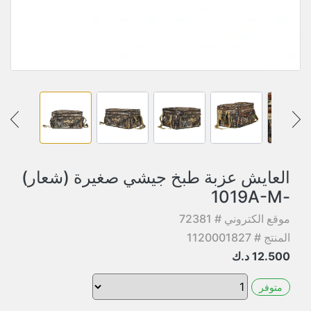
العايش عزبة طبخ جيشي صغيرة (شعار)
-1019A-M
موقع الكتروني # 72381
المنتج # 1120001827
12.500
د.ك
متوفر