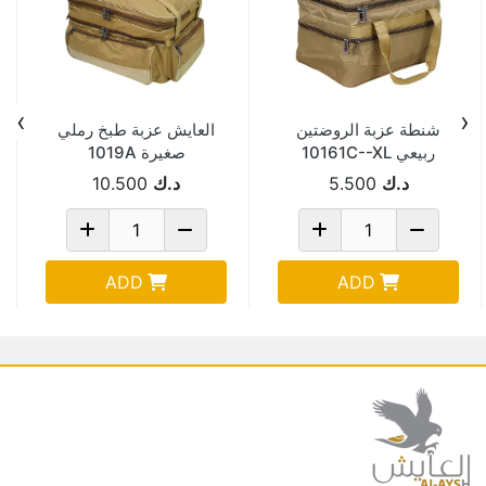
›
‹
شنطة عزبة الروضتين
العايش عزبة طبخ رملي
ربيعي 10161C--XL
صغيرة 1019A
د.ك
5.500
د.ك
10.500
ADD
ADD