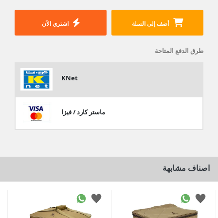
أضف إلى السلة
اشتري الآن
طرق الدفع المتاحة
KNet
ماستر كارد / فيزا
اصناف مشابهة