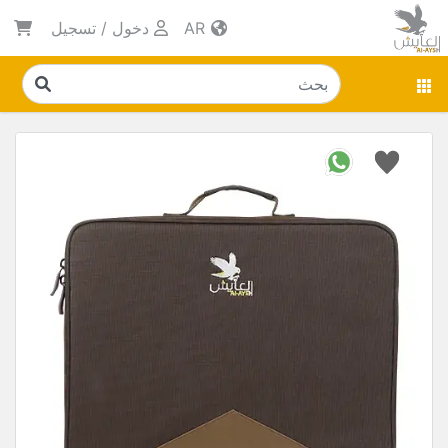
AR
دخول
/
تسجيل