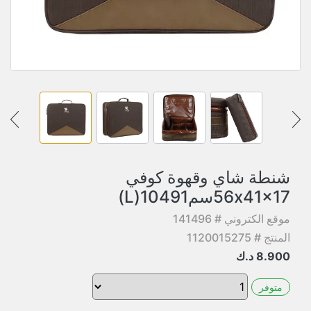
شنطة شاي وقهوة كوفي
56x41x17سم10491(L)
موقع الكتروني # 141496
المنتج # 1120015275
8.900
د.ك
متوفر