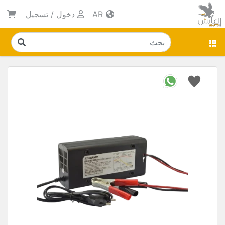
AR
دخول
/
تسجيل