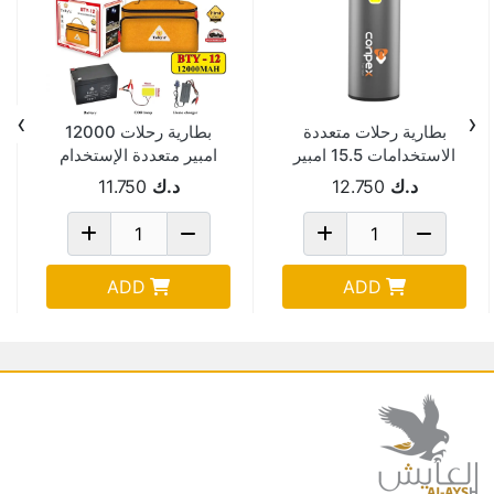
›
‹
بطارية رحلات متعددة
بطارية رحلات 12000
الاستخدامات 15.5 امبير
امبير متعددة الإستخدام
TW-8001B
مع شنطة BTY-12
د.ك
12.750
د.ك
11.750
ADD
ADD