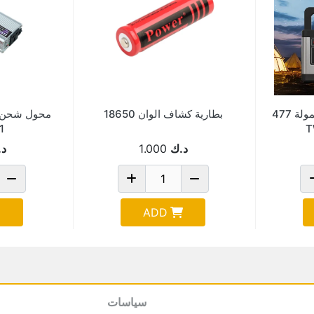
محطة توليد الطاقة المحمولة 477
بطارية كشاف الوان 18650
1
د.ك
1.000
د.
ADD
سياسات