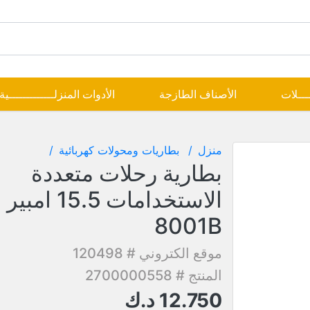
ــــلات
الأصناف الطازجة
الأدوات المنزلـــــــــــــية
منزل
بطاريات ومحولات كهربائية
بطارية رحلات متعددة
ا
8001B
موقع الكتروني # 120498
المنتج # 2700000558
12.750
د.ك