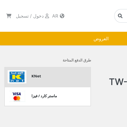
AR
دخول
/
تسجيل
العروض
طرق الدفع المتاحة
KNet
لاستخدامات 15.5 امبير TW-
ماستر كارد / فيزا