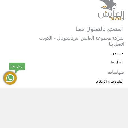
استمتع بالتسوق معنا
شركة مجموعة العايش انترناشيونال - الكويت
اتصل بنا
من نحن
أتصل بنا
دردش معنا
سياسات
الشروط و الأحكام
سياسة خاصة
حقوق النشر © 2025 مجموعة العايش انترناشيونال . كل
®
الحقوق محفوظة.
العايش