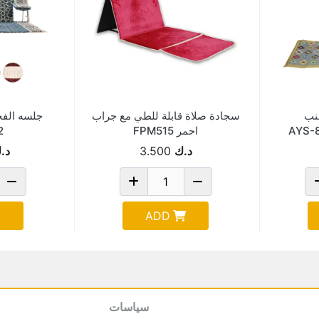
فرشة 2 جنب
سجادة صلاة قابلة للطي مع جراب
جلسه الفخ
احمر FPM515
2م+2ت
د.ك
3.500
د.
ADD
سياسات