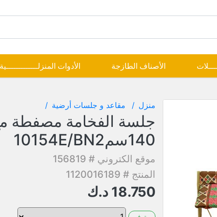
ــــلات
الأصناف الطازجة
الأدوات المنزلـــــــــــــية
منزل
مقاعد و جلسات أرضية
جلسة الفخامة مصفطة مع 
140سم10154E/BN2
موقع الكتروني # 156819
المنتج # 1120016189
18.750
د.ك
متوفر