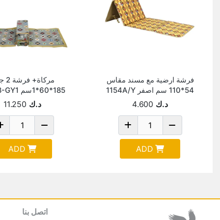
فرشة ارضية مع مسند مقاس
مركاة+ 
54*110 سم اصفر 1154A/Y
185*60*1سم AYS-8-GY1
د.ك
4.600
د.ك
11.250
ADD
ADD
اتصل بنا