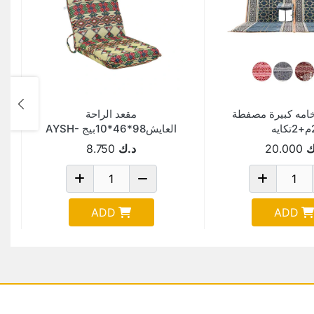
امه كبيرة مصفطة
مقعد الراحة
كايه
العايش98*46*10بيج AYSH-
0116 IVORY-AYS-5-BI2
ك
20.000
د.ك
8.750
ADD
ADD