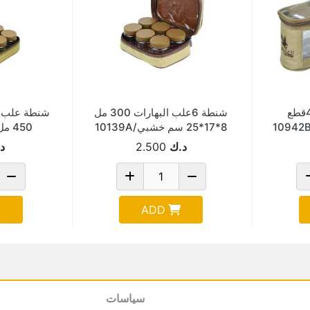
شنطة علب بهارات 4قطع
شنطة 6علب البهارات 300 مل
8*17*25 سم خشبي/10139A
450 مل ربيعي 10139B
د.ك
2.500
د
ADD
سياسات