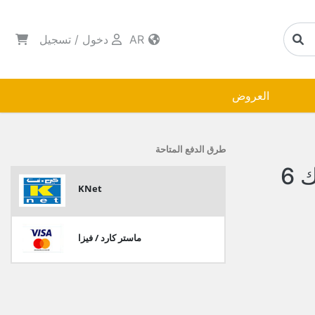
AR
دخول
/
تسجيل
العروض
طرق الدفع المتاحة
شنطة علب بهارات اكرليك 6
KNet
ماستر كارد / فيزا