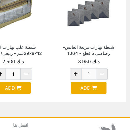
شنطة بهارات مربعة العايش-
رصاصي 5 قطع - 1064
29x8x12سم - ربيعي/10942B
د.ك
3.950
د.ك
2.500
ADD
ADD
اتصل بنا