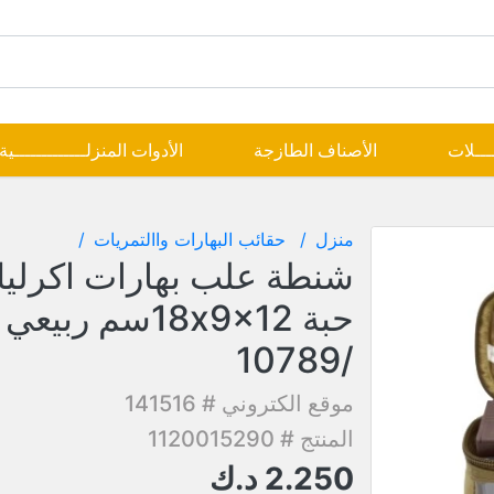
ــــلات
الأصناف الطازجة
الأدوات المنزلـــــــــــــية
منزل
حقائب البهارات واالتمريات
حبة 18x9x12سم ربيعي
/10789
موقع الكتروني # 141516
المنتج # 1120015290
2.250
د.ك