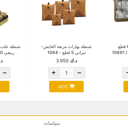
شنطة علب بهارات 8 قطع
شنطة بهارات مربعة العايش-
تنزاني 5 قطع - 1064
ربيعي 300 مل (10139a
د.ك
3.950
د.
ADD
سياسات