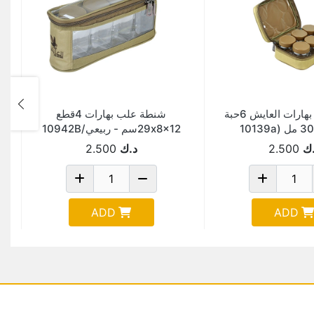
شنطة علب بهارات العايش 6حبة
شنطة علب بهارات 4قطع
29x8x12سم - ربيعي/10942B
ك
2.500
د.ك
2.500
ADD
ADD