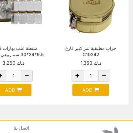
جراب مطبقية تمر كبير فارغ
C10242
9.5*24*30 سم ربيعي / 10691
د.ك
1.350
د.ك
3.250
ADD
ADD
اتصل بنا