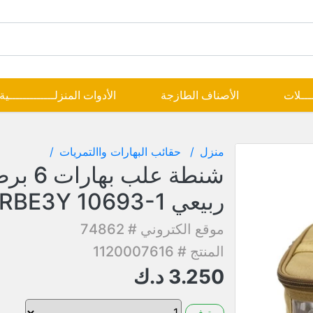
ــــلات
الأصناف الطازجة
الأدوات المنزلـــــــــــــية
منزل
حقائب البهارات واالتمريات
شنطة علب به
ربيعي RBE3Y 10693-1
موقع الكتروني # 74862
المنتج # 1120007616
3.250
د.ك
متوفر