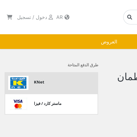
AR
دخول
/
تسجيل
العروض
طرق الدفع المتاحة
ارات 6 برطمان
KNet
ماستر كارد / فيزا