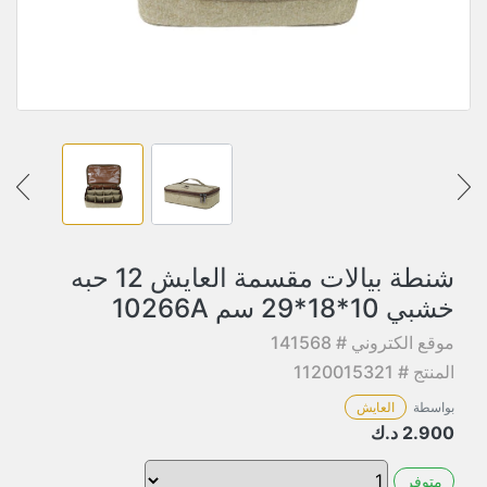
شنطة بيالات مقسمة العايش 12 حبه
خشبي 10*18*29 سم 10266A
موقع الكتروني # 141568
المنتج # 1120015321
بواسطة
العايش
2.900
د.ك
متوفر