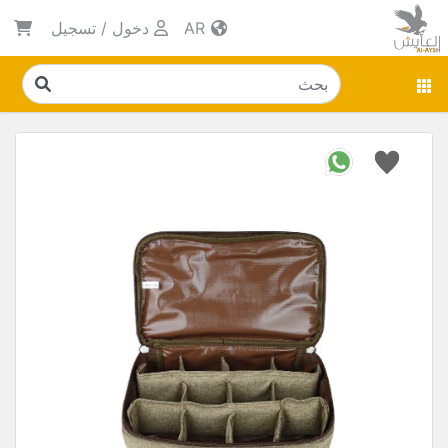
AR
دخول
/
تسجيل