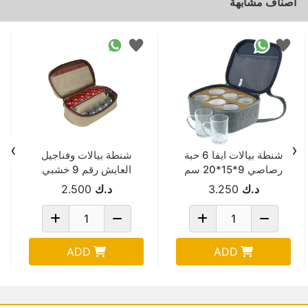
اصناف مشابهة
›
‹
شنطة بيالات ايفا 6 حبة
شنطة بيالات وفناجيل
رصاصي 9*15*20 سم
العايش رقم 9 خشبي
KF-1529
10*18*29 سم 1012
د.ك
3.250
د.ك
2.500
ADD
ADD