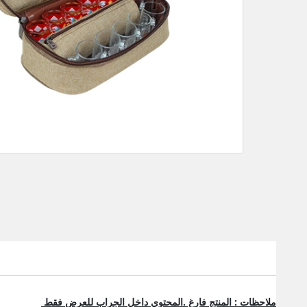
ملاحظات : المنتج فارغ .المحتوي داخل الجراب للعرض فقط