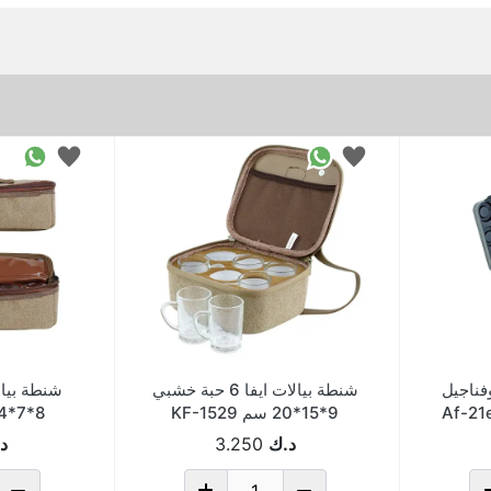
فناجيل
شنطة بيالات ايفا 6 حبة خشبي
شنطة بيا
9*15*20 سم KF-1529
8*7*34 سم 10827B
د.ك
3.250
د