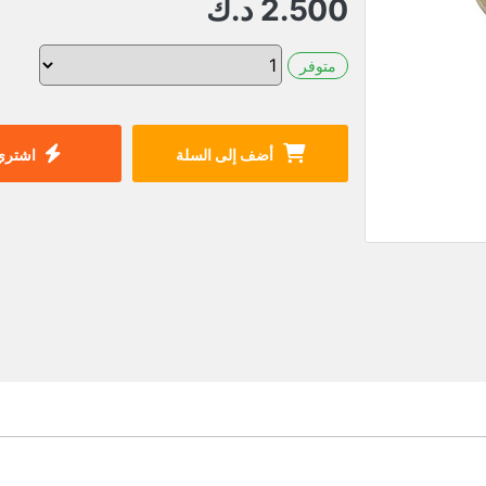
2.500
د.ك
متوفر
أضف إلى السلة
اشتري 