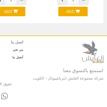
ADD
ADD
اتصل بنا
من نحن
أتصل بنا
استمتع بالتسوق معنا
شركة مجموعة العايش انترناشيونال - الكويت
حقوق النشر © 2025 مجموعة العايش 