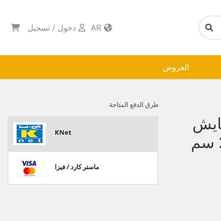
AR
دخول
/
تسجيل
العروض
طرق الدفع المتاحة
ايش
KNet
رقم 9 خشبي 10*18*29 سم
ماستر كارد / فيزا