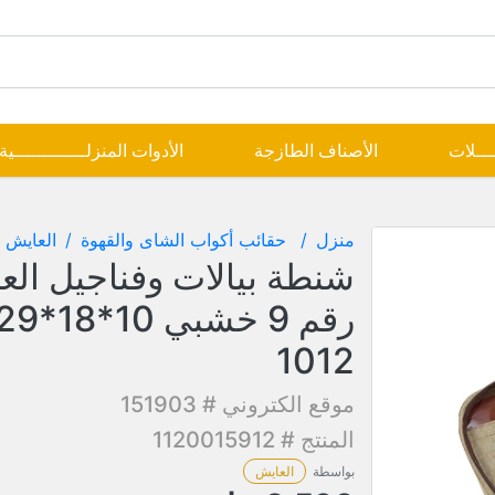
ــــلات
الأصناف الطازجة
الأدوات المنزلـــــــــــــية
منزل
حقائب أكواب الشاى والقهوة
العايش
شنطة بيالات وفناجيل الع
1012
موقع الكتروني # 151903
المنتج # 1120015912
بواسطة
العايش