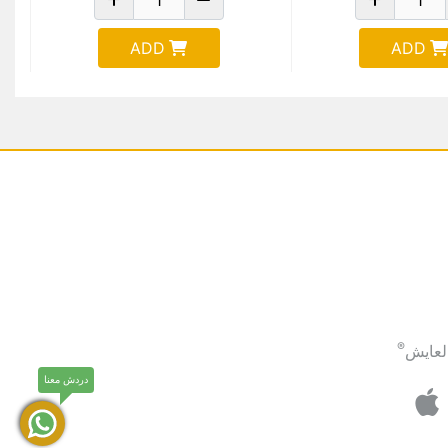
ADD
ADD
®
لعايش
دردش معنا