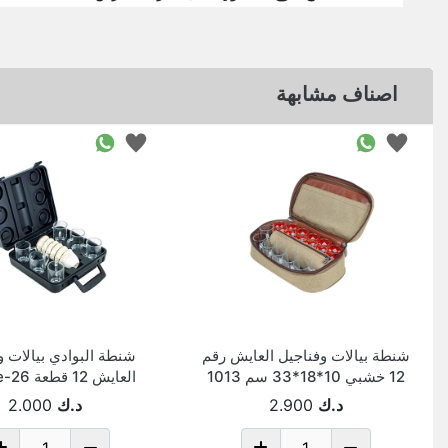
اصناف مشابهة
شنطة بيالات وفناجيل العايش رقم
شنطة البوادي بيالات و
12 خشبي 10*18*33 سم 1013
العايش 12 قطعة Af-21e-26
د.ك
2.900
د.ك
2.000