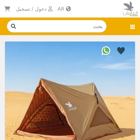
AR
دخول
/
تسجيل