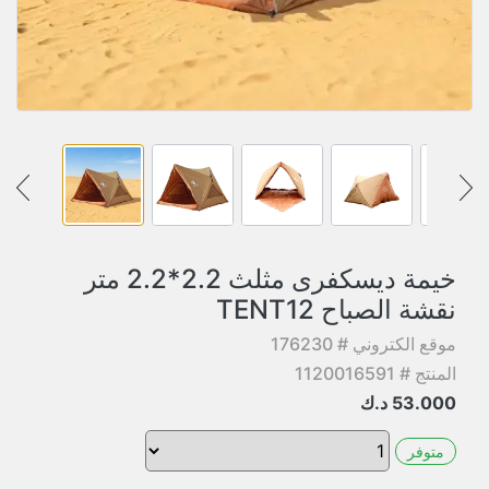
خيمة ديسكفرى مثلث 2.2*2.2 متر
نقشة الصباح TENT12
موقع الكتروني # 176230
المنتج # 1120016591
53.000
د.ك
متوفر