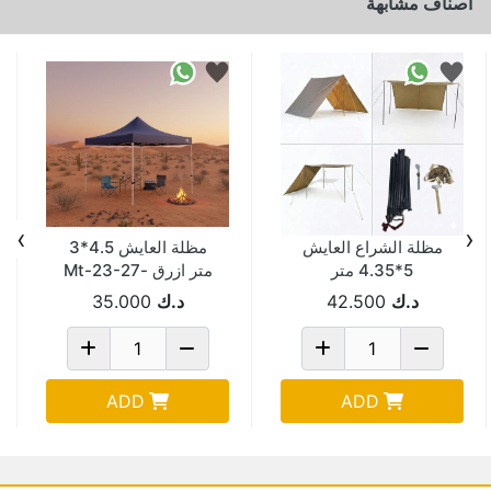
اصناف مشابهة
›
‹
مظلة الشراع العايش
مظلة العايش 4.5*3
5*4.35 متر
متر ازرق -mt-23-27
د.ك
42.500
د.ك
35.000
ADD
ADD