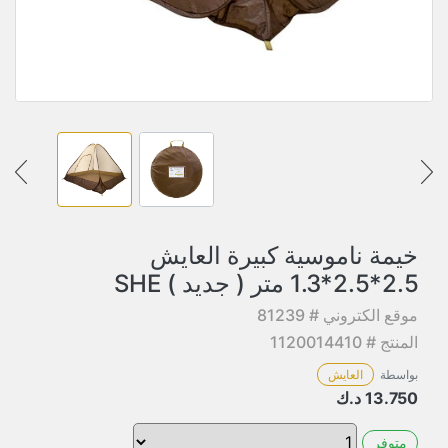
خيمة ناموسية كبيرة العايش
2.5*2.5*1.3 متر ( جديد ) SHE
موقع الكتروني # 81239
المنتج # 1120014410
بواسطة
العايش
13.750
د.ك
متوفر