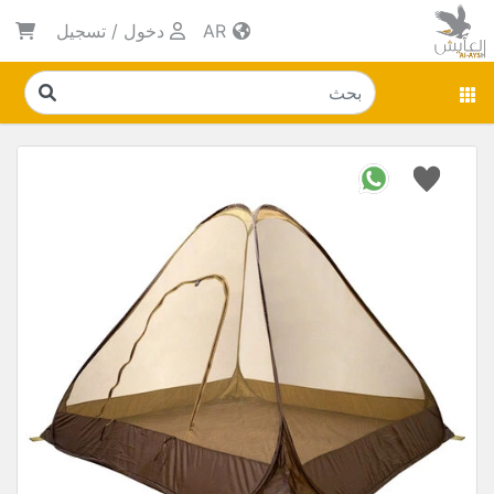
AR
دخول
/
تسجيل