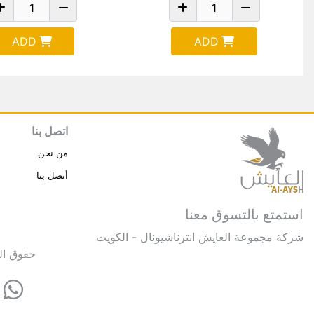
ADD
ADD
اتصل بنا
من نحن
أتصل بنا
استمتع بالتسوق معنا
شركة مجموعة العايش انترناشيونال - الكويت
حقوق النشر © 2025 مجموعة العايش 