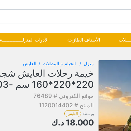
ــــلات
الأصناف الطازجة
الأدوات المنزلـــــــــــــية
منزل
الخيام و المظلات
العايش
خيمة رحلات العايش شج
220*220*160 سم -TN-03
موقع الكتروني # 76489
المنتج # 1120014402
بواسطة
العايش
18.000
د.ك