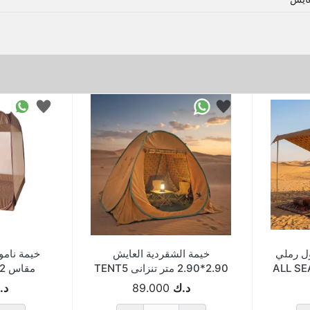
ل رملي
خيمة الشقردية العايش
خيمة نامو
2.90*2.90 متر تنزانى TENT5
مقاس 2*2 متر MT2002
د.ك
89.000
د.