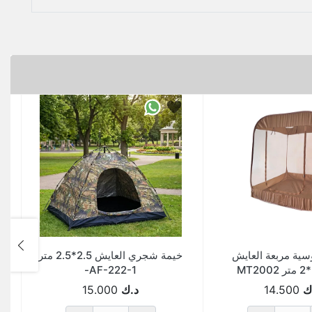
سية مربعة العايش
خيمة شجري العايش 2.5*2.5 متر
AF-222-1-
ك
14.500
د.ك
15.000