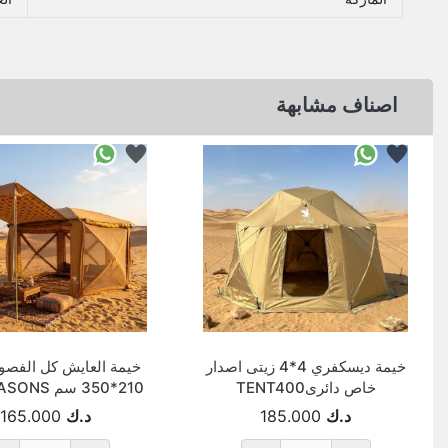
اصناف مشابهة
خيمة ديسكفري 4*4 زيتى اصدار
خيمة العايش كل الفصو
خاص دائرىTENT400
210*350 سم ALL SEASONS
د.ك
185.000
د.ك
165.000