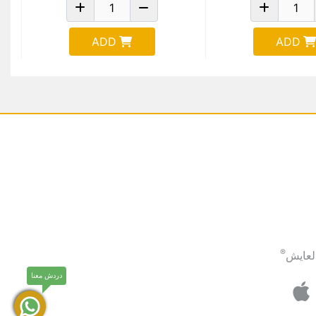
ADD
ADD
®
لعايش
دردش معنا