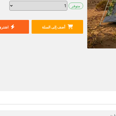
متوفر
أضف إلى السلة
اشتري 
عايش