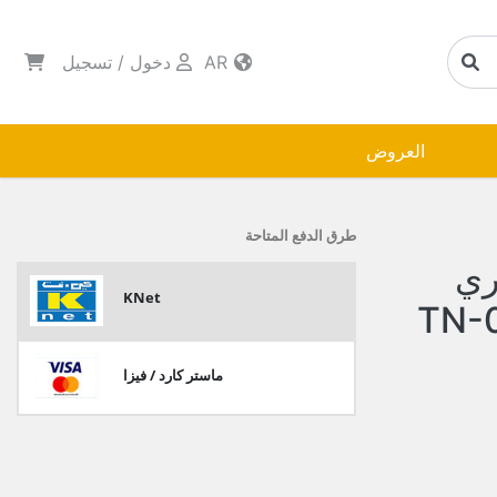
AR
دخول
/
تسجيل
العروض
طرق الدفع المتاحة
ري
KNet
ماستر كارد / فيزا