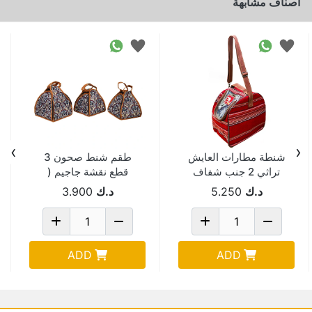
اصناف مشابهة
›
‹
شنطة مطارات العايش
طقم شنط صحون 3
تراثي 2 جنب شفاف
قطع نقشة جاجيم (
احمر 10488-T
الزهراء )
د.ك
5.250
د.ك
3.900
ADD
ADD