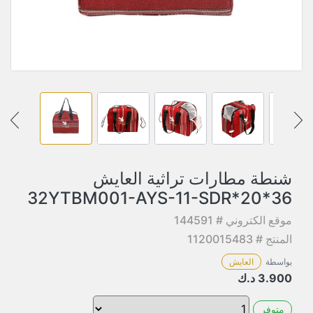
شنطة مطارات تراثية العايش
36*20*32YTBM001-AYS-11-SDR
موقع الكتروني # 144591
المنتج # 1120015483
بواسطة
العايش
3.900
د.ك
متوفر