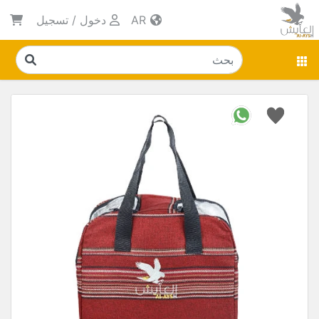
AR
دخول
/
تسجيل