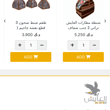
›
‹
شنطة مطارات العايش
طقم شنط صحون 3
تراثي 2 جنب شفاف
قطع نقشة جاجيم (
بني 10488-T
الزهراء )
د.ك
5.250
د.ك
3.900
ADD
ADD