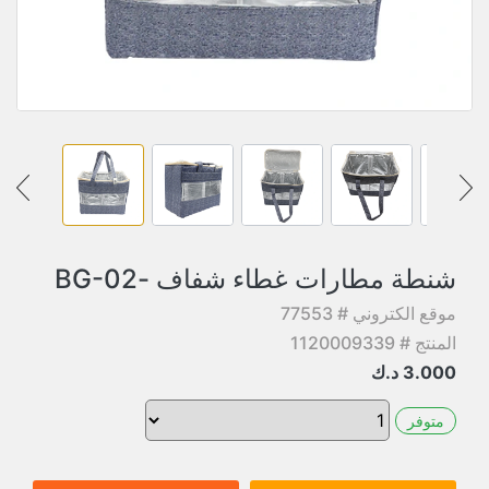
شنطة مطارات غطاء شفاف -BG-02
موقع الكتروني # 77553
المنتج # 1120009339
3.000
د.ك
متوفر