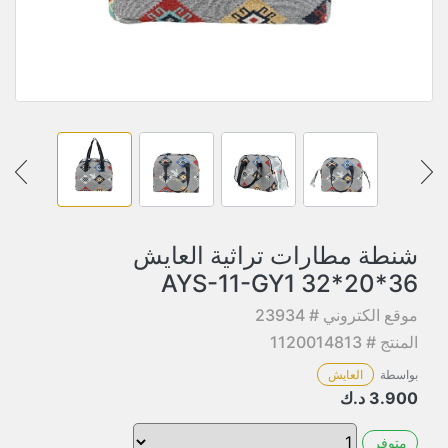
شنطة مطارات تراثية العايش
36*20*32 AYS-11-GY1
موقع الكتروني # 23934
المنتج # 1120014813
بواسطة
العايش
3.900
د.ك
متوفر