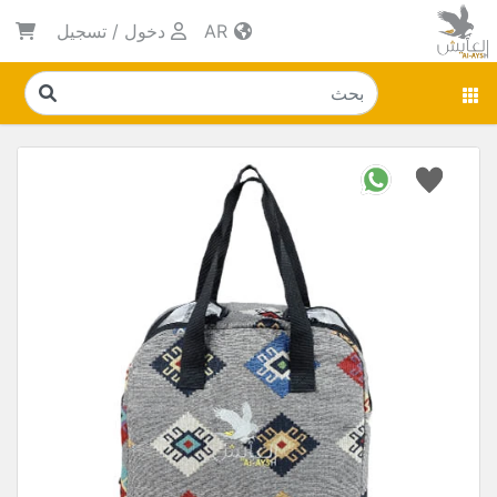
AR
دخول
/
تسجيل