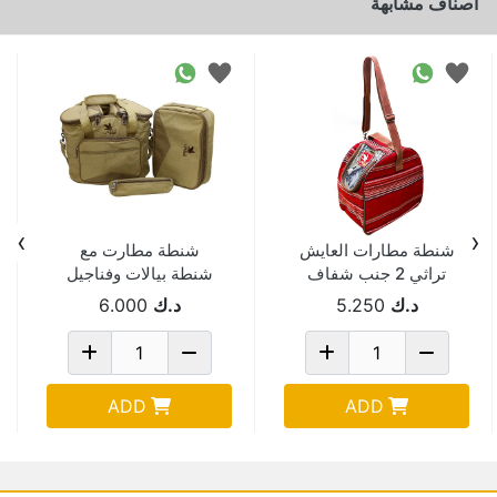
اصناف مشابهة
›
‹
شنطة مطارات العايش
شنطة مطارت مع
تراثي 2 جنب شفاف
شنطة بيالات وفناجيل
احمر 10488-T
ربيعي RBE3Y
د.ك
5.250
د.ك
6.000
-10269B-
ADD
ADD