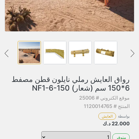
رواق العايش رملي نايلون قطن مصفط
6*150 سم (شعار) NF1-6-150
موقع الكتروني # 25006
المنتج # 1120014765
بواسطة
العايش
22.000
د.ك
متوفر