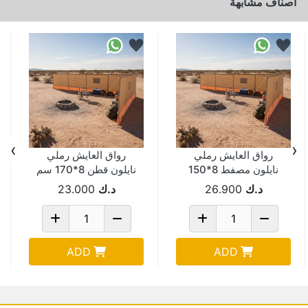
اصناف مشابهة
›
‹
رواق العايش رملي
رواق العايش رملي
نايلون مصفط 8*150
نايلون قطن 8*170 سم
سم
(شعار) NU1-8-170
د.ك
26.900
د.ك
23.000
ADD
ADD