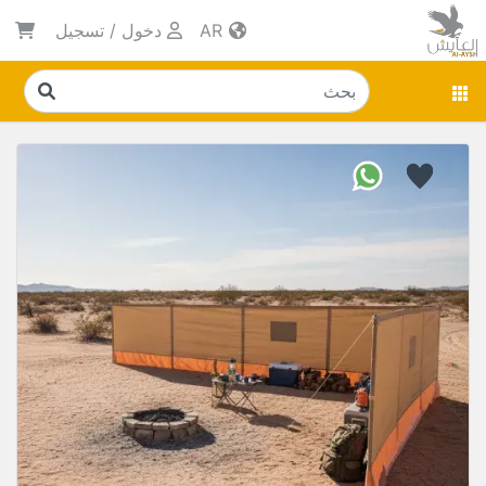
AR
دخول
/
تسجيل