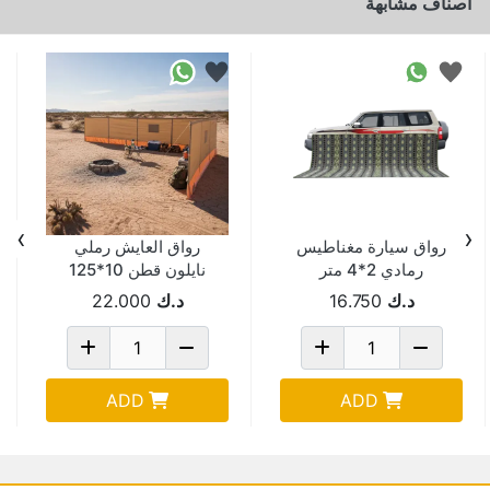
اصناف مشابهة
›
‹
رواق سيارة مغناطيس
رواق العايش رملي
رمادي 2*4 متر
نايلون قطن 10*125
MAT4020
سم (شعار) NU1-10-
د.ك
16.750
د.ك
22.000
125
ADD
ADD