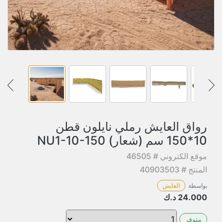
رواق العايش رملي نايلون قطن
10*150 سم (شعار) NU1-10-150
موقع الكتروني # 46505
المنتج # 40903503
بواسطة
العايش
24.000
د.ك
متوفر