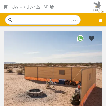
AR
دخول
/
تسجيل