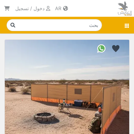
AR
دخول
/
تسجيل