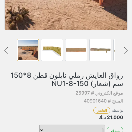
رواق العايش رملي نايلون قطن 8*150
سم (شعار) NU1-8-150
موقع الكتروني # 25997
المنتج # 40901640
بواسطة
العايش
21.000
د.ك
متوفر