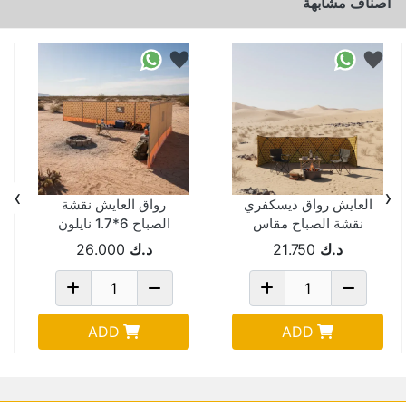
اصناف مشابهة
›
‹
العايش رواق ديسكفري
رواق العايش نقشة
نقشة الصباح مقاس
الصباح 6*1.7 نايلون
1.2*6 متر WS-600
قطن (شعار) NUF2-6-
د.ك
21.750
د.ك
26.000
170
ADD
ADD