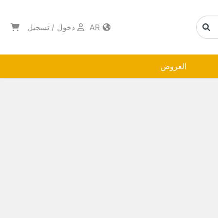
AR
دخول
/
تسجيل
العروض