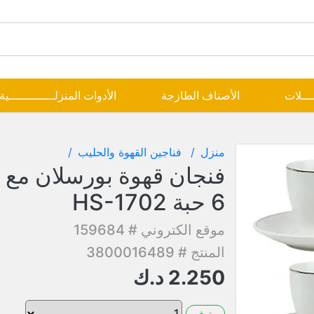
ــــلات
الأصناف الطازجة
الأدوات المنزلـــــــــــــية
منزل
فناجين القهوة والحليب
فنجان قهوة بورسلان مع
6 حبة HS-1702
موقع الكتروني # 159684
المنتج # 3800016489
2.250
د.ك
متوفر