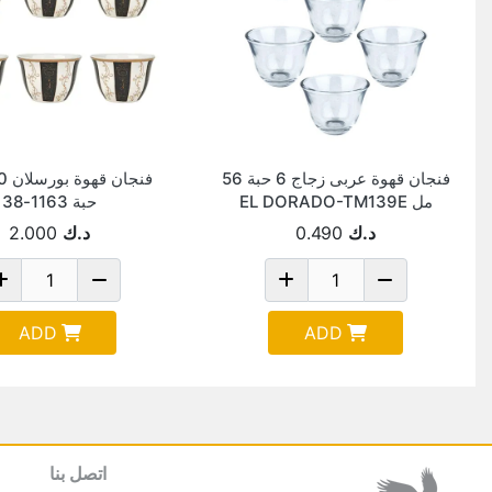
فنجان قهوة عربى زجاج 6 حبة 56
مل EL DORADO-TM139E
حبة 1163-38
د.ك
0.490
د.ك
2.000
ADD
ADD
اتصل بنا