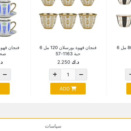
فنجان قهوة بورسلان 80 مل 6
فنجان قهوة بورسلان 120 مل 6
حبة 1163-57
صحن 163
د.ك
2.250
د.
ADD
سياسات