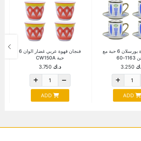
فنجان قهوة بورسلان 6 حبة مع
فنجان قهوة عربي غضار الوان 6
1-60
حبة CW150A
ك
3.250
د.ك
3.750
ADD
ADD