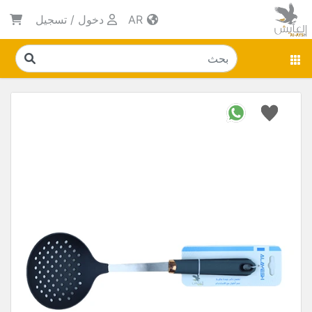
AR
دخول
/
تسجيل