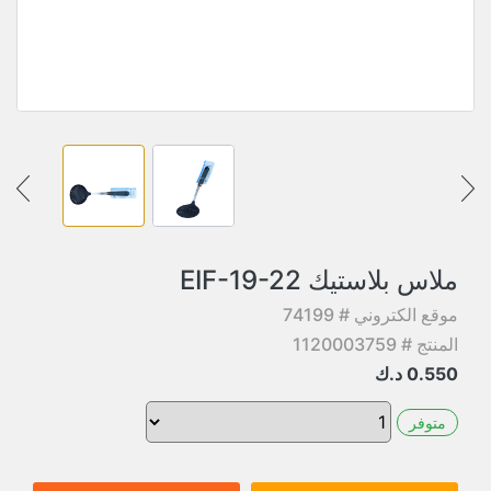
ملاس بلاستيك EIF-19-22
موقع الكتروني # 74199
المنتج # 1120003759
0.550
د.ك
متوفر