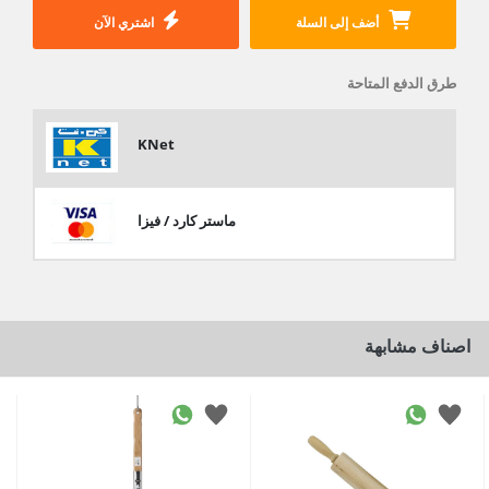
أضف إلى السلة
اشتري الآن
طرق الدفع المتاحة
KNet
ماستر كارد / فيزا
اصناف مشابهة