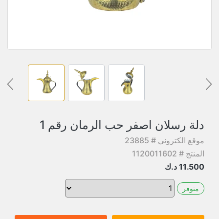
دلة رسلان اصفر حب الرمان رقم 1
موقع الكتروني # 23885
المنتج # 1120011602
11.500
د.ك
متوفر