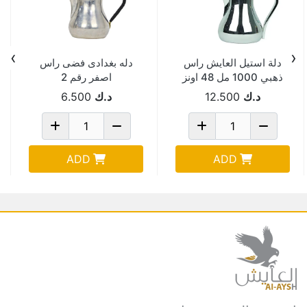
›
‹
دلة استيل العايش راس
دله بغدادى فضى راس
ذهبي 1000 مل 48 اونز
اصفر رقم 2
SF305GS-48
د.ك
12.500
د.ك
6.500
ADD
ADD