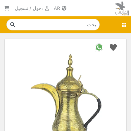
AR
دخول
/
تسجيل