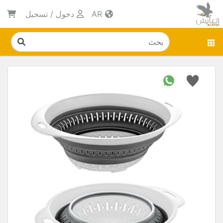
AR
دخول
/
تسجيل