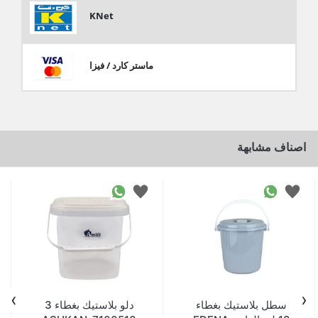
KNet
ماستر كارد / فيزا
اصناف مشابهة
›
‹
سطل بلاستيك بغطاء
دلو بلاستيك بغطاء 3