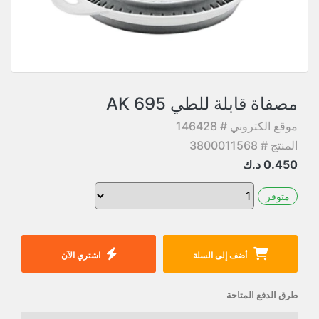
مصفاة قابلة للطي AK 695
موقع الكتروني # 146428
المنتج # 3800011568
0.450
د.ك
متوفر
أضف إلى السلة
اشتري الآن
طرق الدفع المتاحة