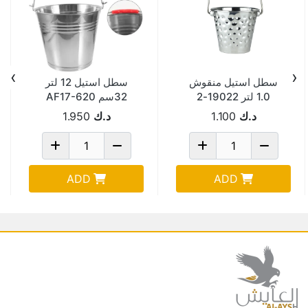
›
‹
سطل استيل منقوش
سطل استيل 12 لتر
1.0 لتر 19022-2
32سم AF17-620
د.ك
1.100
د.ك
1.950
ADD
ADD