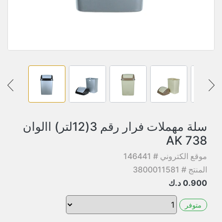
سلة مهملات فرار رقم 3(12لتر) االوان
AK 738
موقع الكتروني # 146441
المنتج # 3800011581
0.900
د.ك
متوفر