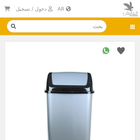
AR
دخول
/
تسجيل