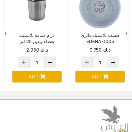
›
‹
طشت بلاستيك دائري
درام قمامة بلاستيك
EDENA-1005
بغطاء ويدين 25 لتر
TURKEY-2006
د.ك
0.750
د.ك
2.950
ADD
ADD