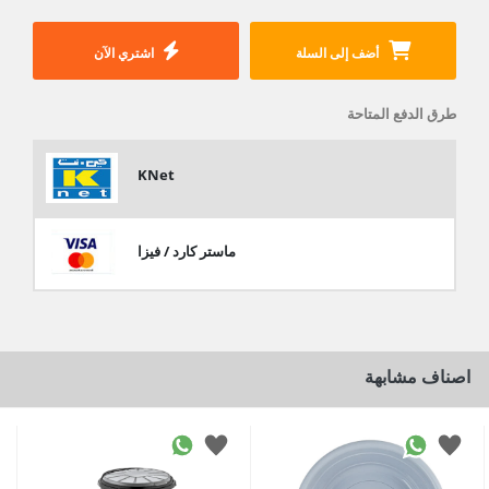
أضف إلى السلة
اشتري الآن
طرق الدفع المتاحة
KNet
ماستر كارد / فيزا
اصناف مشابهة