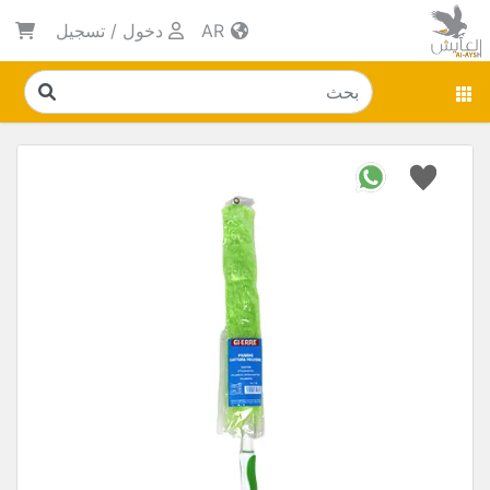
AR
دخول
/
تسجيل