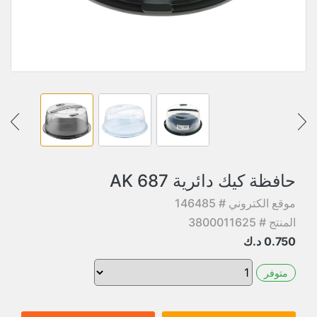
حافظة كيك دائرية AK 687
موقع الكتروني # 146485
المنتج # 3800011625
0.750
د.ك
متوفر