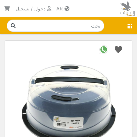
AR
دخول
/
تسجيل