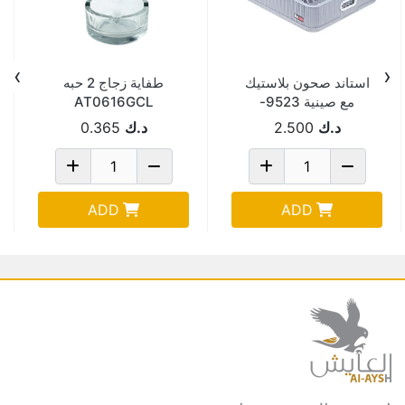
›
‹
استاند صحون بلاستيك
طفاية زجاج 2 حبه
مع صينية 9523-
AT0616GCL
5523-EDENA
د.ك
2.500
د.ك
0.365
ADD
ADD