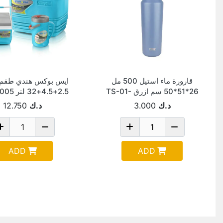
قارورة ماء استيل 500 مل
26*51*50 سم ازرق TS-01-
2.5+4.5+32 لتر 7005-TPX
01001-206
د.ك
3.000
د.ك
12.750
ADD
ADD