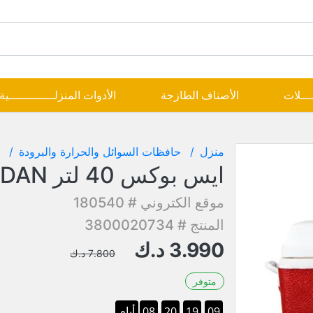
ــــلات
الأصناف الطازجة
الأدوات المنزلـــــــــــــية
منزل
حافظات السوائل والحرارة والبرودة
ايس بوكس 40 لتر YAKHDAN
موقع الكتروني # 180540
المنتج # 3800020734
3.990
د.ك
7.800
د.ك
متوفر
09
19
20
07
أيام