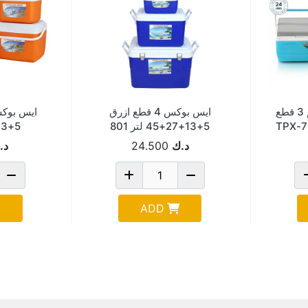
ايس بوكس هندي طقم 3 قطع
ايس بوكس 4 قطع ازرق
5+13+27+45 لتر 801
5+13+26 لتر 801
د.ك
24.500
د.
ADD