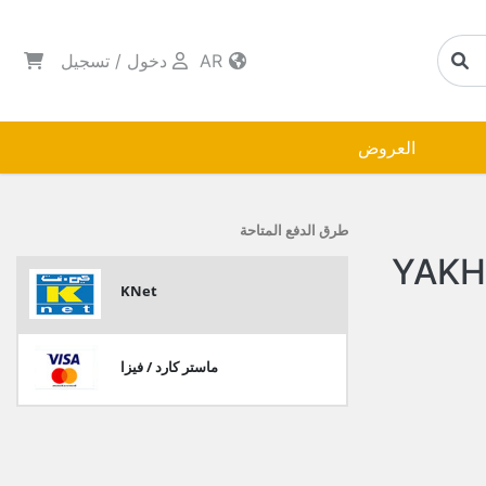
AR
دخول
/
تسجيل
العروض
طرق الدفع المتاحة
KNet
ماستر كارد / فيزا