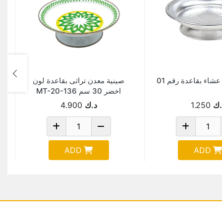
صينية معدن تراثى بقاعدة لون
اخضر 30 سم MT-20-136
.ك
1.250
د.ك
4.900
ADD
ADD