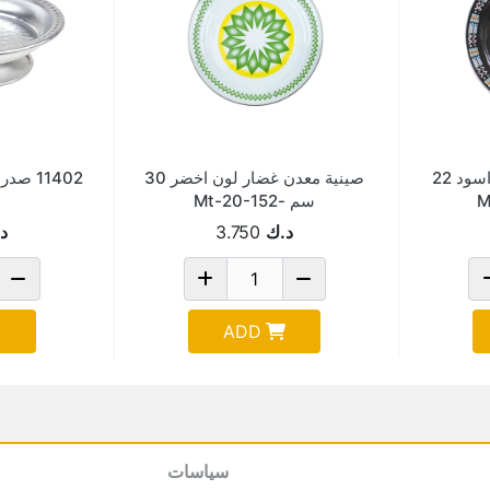
صينية معدن تراثى لون اسود 22
صينية معدن غضار لون اخضر 30
11402 صدر عشاء بقاعدة رقم 01
سم -mt-20-152
د.ك
3.750
د
ADD
سياسات