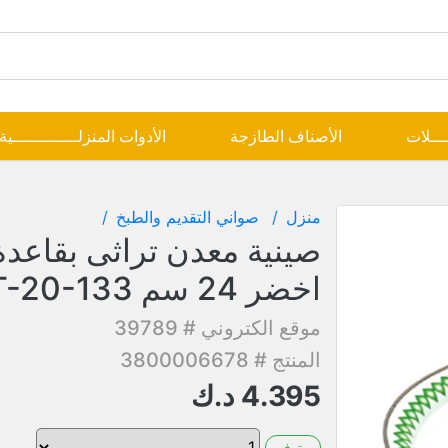
ــــلات
الأصناف الطازجة
الأدوات المنزلـــــــــــــية
منزل
صواني التقديم والطبخ
صينية معدن تراثى بقاعدة
اخضر 24 سم MT-20-133
موقع الكتروني # 39789
المنتج # 3800006678
4.395
د.ك
متوفر