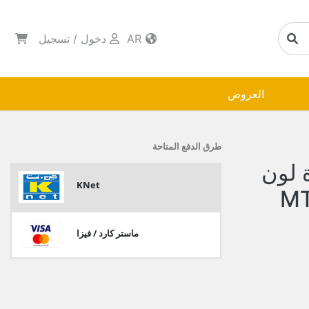
AR
دخول
/
تسجيل
العروض
طرق الدفع المتاحة
 لون
KNet
ماستر كارد / فيزا