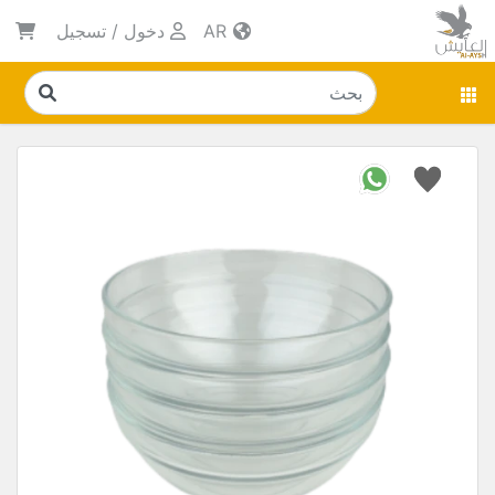
AR
دخول
/
تسجيل