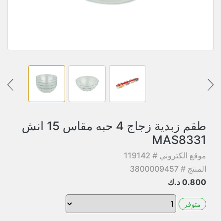
طقم زبدية زجاج 4 حبه مقاس 15 انش
MAS8331
موقع الكتروني # 119142
المنتج # 3800009457
0.800
د.ك
متوفر