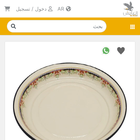
AR
دخول
/
تسجيل