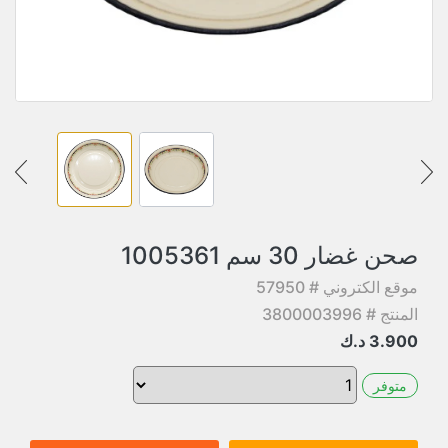
صحن غضار 30 سم 1005361
موقع الكتروني # 57950
المنتج # 3800003996
3.900
د.ك
متوفر