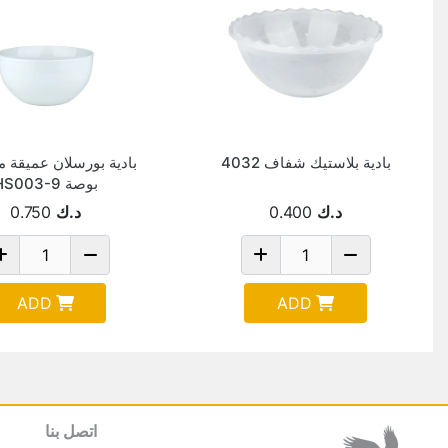
بادية بلاستيك شفاف 4032
بوصة HS003-9
د.ك
0.400
د.ك
0.750
ADD
ADD
اتصل بنا