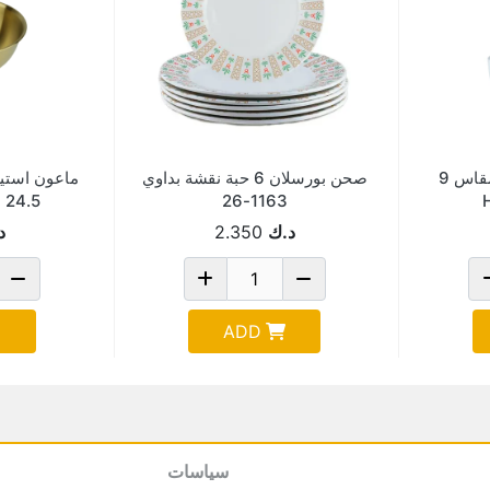
بادية بورسلان عميقة مقاس 9
صحن بورسلان 6 حبة نقشة بداوي
ماعون استي
1163-26
24.5 سم 16146-13
د.ك
2.350
د
ADD
سياسات