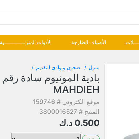
ــــلات
الأصناف الطازجة
الأدوات المنزلـــــــــــــية
منزل
صحون وبوادى التقديم
MAHDIEH
موقع الكتروني # 159746
المنتج # 3800016527
0.500
د.ك
متوفر