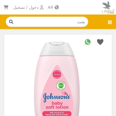
AR
دخول
/
تسجيل