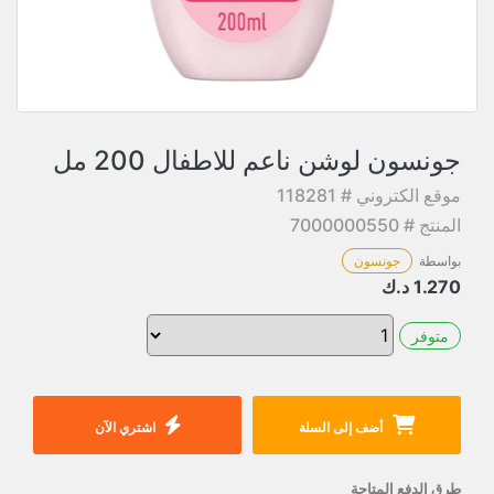
جونسون لوشن ناعم للاطفال 200 مل
موقع الكتروني # 118281
المنتج # 7000000550
بواسطة
جونسون
1.270
د.ك
متوفر
أضف إلى السلة
اشتري الآن
طرق الدفع المتاحة