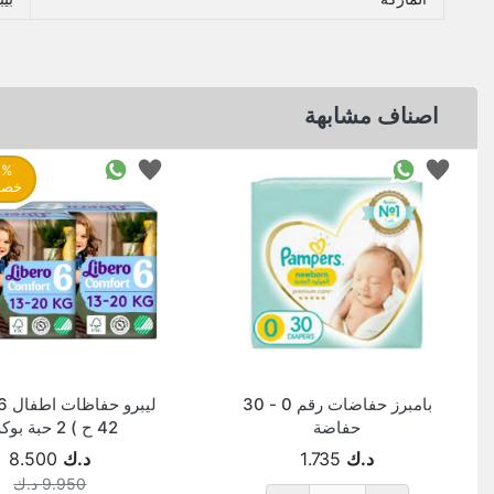
اصناف مشابهة
%
خصم
بامبرز حفاضات رقم 0 - 30
حفاضة
42 ح ) 2 حبة بوكس
د.ك
1.735
د.ك
8.500
9.950
د.ك