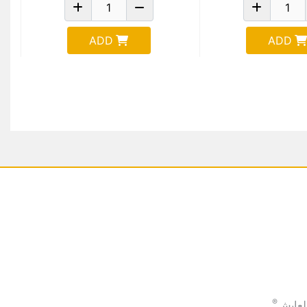
ADD
ADD
®
لعايش