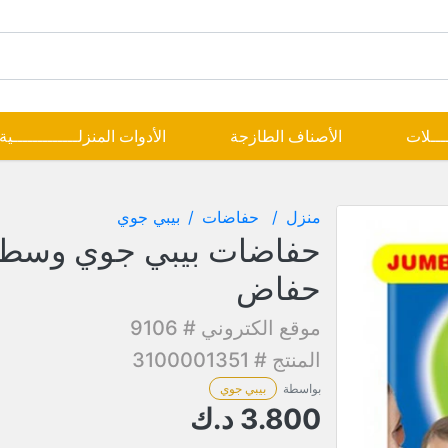
ــــلات
الأصناف الطازجة
الأدوات المنزلـــــــــــــية
منزل
حفاضات
بيبي جوي
حفاض
موقع الكتروني # 9106
المنتج # 3100001351
بواسطة
بيبي جوي
3.800
د.ك