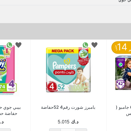
14
حتى
ليبرو حفاظات اطفال 6 جامبو (
بامبرز شورت رقم4 52حفاضة
حفاضة حش
3
د.ك
5.015
د.