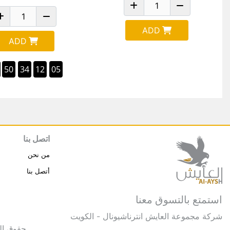
ADD
ADD
50
34
12
05
اتصل بنا
من نحن
أتصل بنا
استمتع بالتسوق معنا
شركة مجموعة العايش انترناشيونال - الكويت
حقوق النشر © 2025 مجموعة العايش 