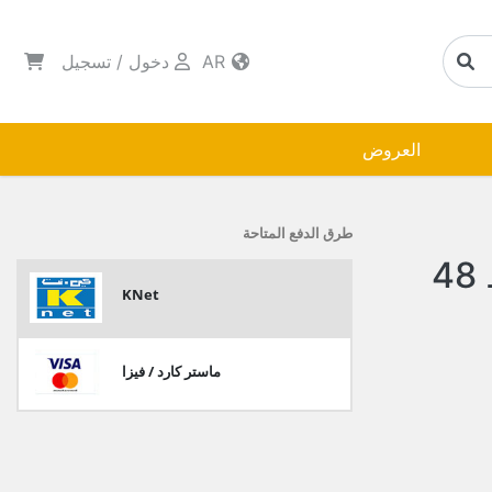
AR
دخول
/
تسجيل
العروض
طرق الدفع المتاحة
حفاضات بيبي جوي وسط 48
KNet
ماستر كارد / فيزا