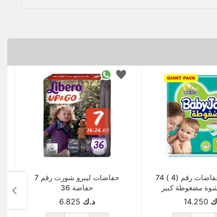
بيبي جوي حفاضات رقم (4 ) 74
حفاضات ليبرو شورت رقم 7
ل
وة مضغوطة كبير
حفاضة 36
Pack Of 
ك
14.250
د.ك
6.825