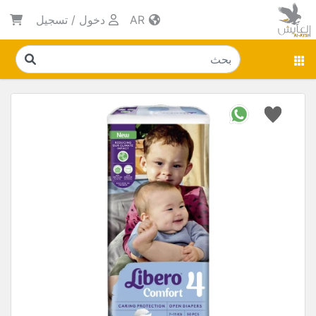
AR
دخول
/
تسجيل