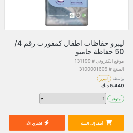
ليبرو حفاظات اطفال كمفورت رقم 4/
50 حفاظة جامبو
موقع الكتروني # 131199
المنتج # 3100001605
بواسطة
ليبرو
5.440
د.ك
متوفر
أضف إلى السلة
اشتري الآن