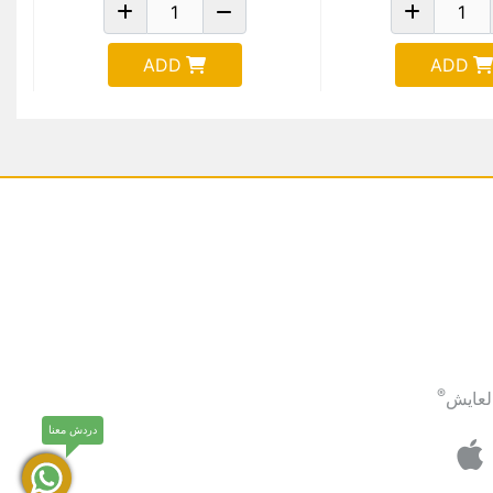
ADD
ADD
®
لعايش
دردش معنا