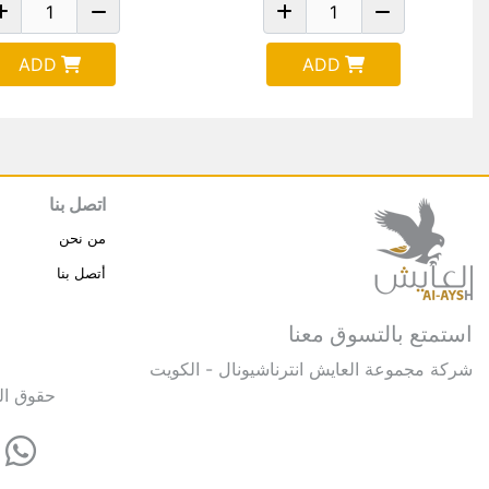
ADD
ADD
اتصل بنا
من نحن
أتصل بنا
استمتع بالتسوق معنا
شركة مجموعة العايش انترناشيونال - الكويت
حقوق النشر © 2025 مجموعة العايش 