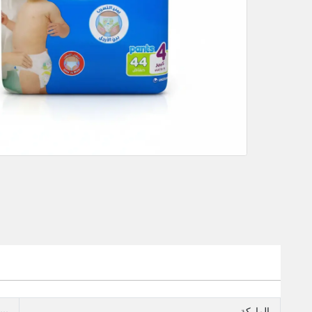
الماركة
بي