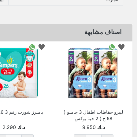
اصناف مشابهة
ليبرو حفاظات اطفال 3 جامبو (
بامبرز شورت رقم 3 26حفاضة
58 ح ) 2 حبة بوكس
د.ك
9.950
د.ك
2.290