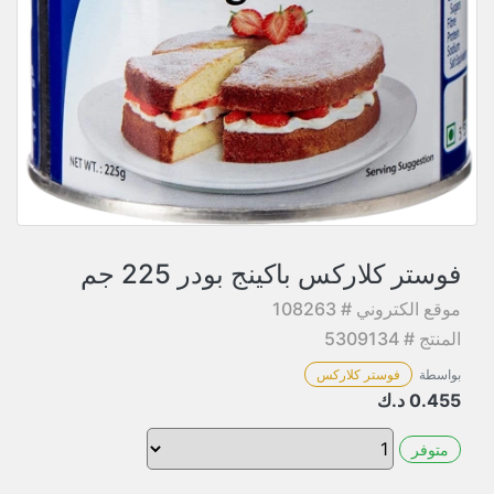
فوستر كلاركس باكينج بودر 225 جم
موقع الكتروني # 108263
المنتج # 5309134
بواسطة
فوستر كلاركس
0.455
د.ك
متوفر