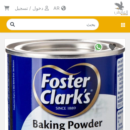
AR
دخول
/
تسجيل