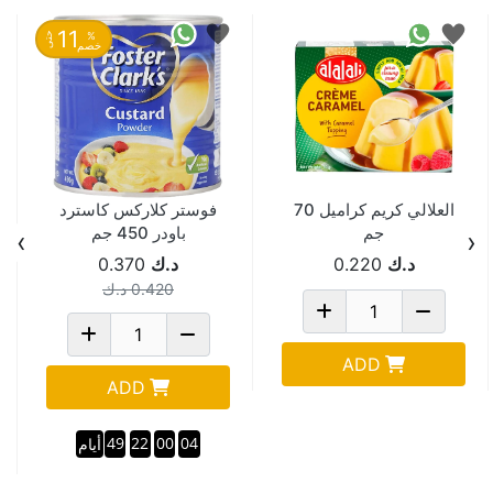
11
%
حتى
خصم
العلالي كريم كراميل 70
فوستر كلاركس كاسترد
جم
باودر 450 جم
›
‹
د.ك
0.220
د.ك
0.370
0.420
د.ك
ADD
ADD
49
22
00
04
أيام