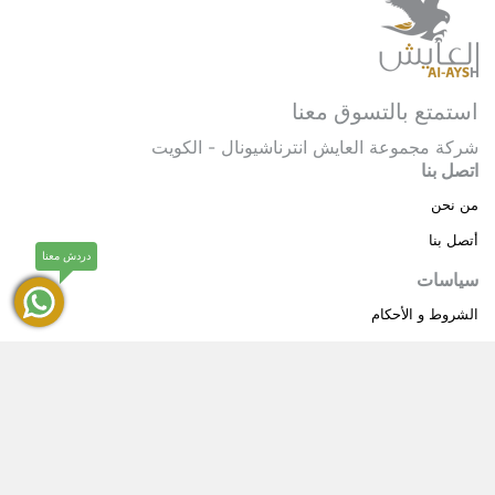
استمتع بالتسوق معنا
شركة مجموعة العايش انترناشيونال - الكويت
اتصل بنا
من نحن
أتصل بنا
دردش معنا
سياسات
الشروط و الأحكام
سياسة خاصة
حقوق النشر © 2025 مجموعة العايش انترناشيونال . كل
®
الحقوق محفوظة.
العايش