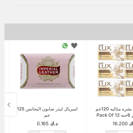
لوكس قطع بشره مثاليه 120جم
امبريال ليذر صابون اليجانس 125
Pa
جم
ك
16.200
د.ك
0.165