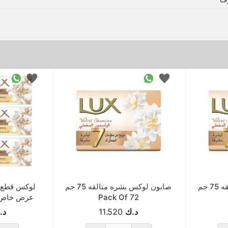
 جم
صابون لوكس بشره متالقه 75 جم
Pack Of 72
عرض خاص 6حبه ck Of 12
د.ك
11.520
د.