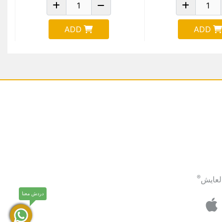
ADD
ADD
®
لعايش
دردش معنا