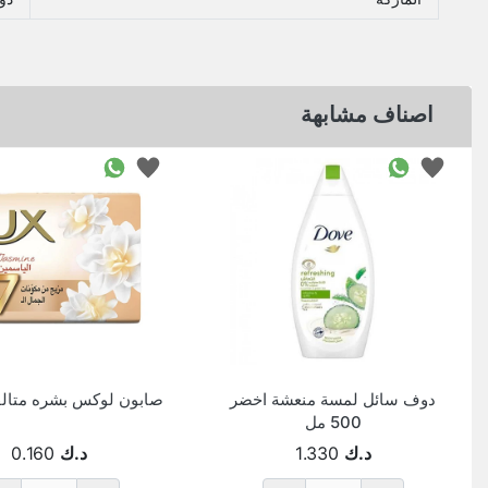
اصناف مشابهة
دوف سائل لمسة منعشة اخضر
صابون لوكس بشره متالقه 75
500 مل
د.ك
1.330
د.ك
0.160