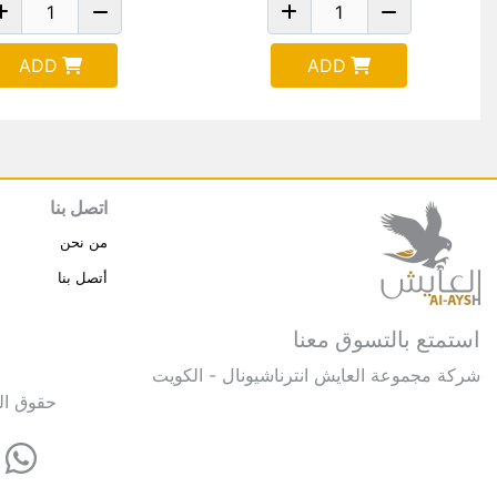
ADD
ADD
اتصل بنا
من نحن
أتصل بنا
استمتع بالتسوق معنا
شركة مجموعة العايش انترناشيونال - الكويت
حقوق النشر © 2025 مجموعة العايش 