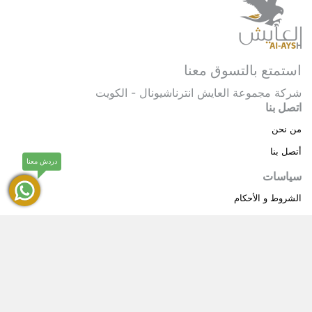
استمتع بالتسوق معنا
شركة مجموعة العايش انترناشيونال - الكويت
اتصل بنا
من نحن
أتصل بنا
دردش معنا
سياسات
الشروط و الأحكام
سياسة خاصة
حقوق النشر © 2025 مجموعة العايش انترناشيونال . كل
®
الحقوق محفوظة.
العايش