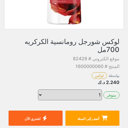
لوكس شورجل رومانسية الكركريه
700مل
موقع الكتروني # 82429
المنتج # 1600000060
بواسطة
لوكس
2.240
د.ك
متوفر
أضف إلى السلة
اشتري الآن