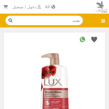
AR
دخول
/
تسجيل