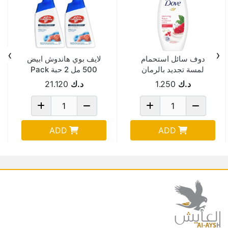
›
‹
دوف سائل استحمام
لايف بوي هاندوش ابيض
لمسة تجديد بالرمان
500 مل 2 حبة Pack
250مل
Of 6
د.ك
1.250
د.ك
21.120
ADD
ADD