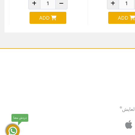
ADD
ADD
®
لعايش
دردش معنا