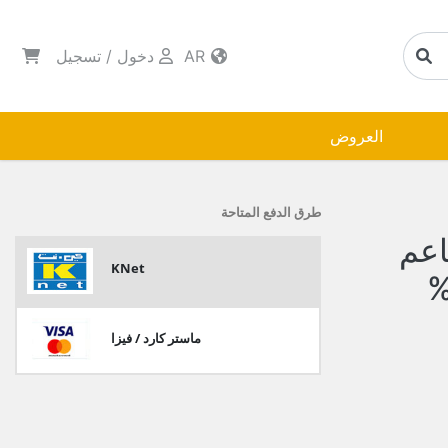
AR
دخول
/
تسجيل
العروض
طرق الدفع المتاحة
اعم
KNet
مل عرض خصم 10%
ماستر كارد / فيزا