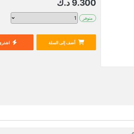
9.300
د.ك
متوفر
أضف إلى السلة
اشتري 
كس