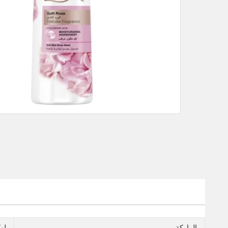
الماركة
لو