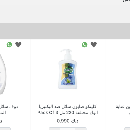
ن عناية
كلينكو صابون سائل ضد البكتيريا
دوف سائل 
انواع مختلفة 220 مل Pack Of 3
المغذ
د.ك
0.990
د