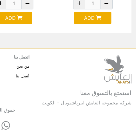
ADD
ADD
اتصل بنا
من نحن
أتصل بنا
استمتع بالتسوق معنا
شركة مجموعة العايش انترناشيونال - الكويت
حقوق النشر © 2025 مجموعة العايش 