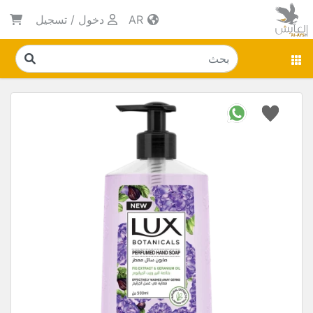
AR
دخول
/
تسجيل