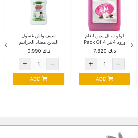
لولو سائل يدين انغام
سيف واش غسول
ورود 4لتر Pack Of 4
اليدين مضاد الجراثيم
›
‹
انواع مختلفة 220 مل
د.ك
7.820
د.ك
0.990
Pack Of 3
ADD
ADD