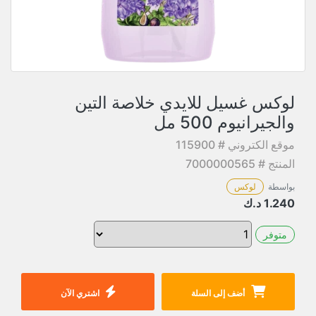
لوكس غسيل للايدي خلاصة التين
والجيرانيوم 500 مل
موقع الكتروني # 115900
المنتج # 7000000565
بواسطة
لوكس
1.240
د.ك
متوفر
أضف إلى السلة
اشتري الآن