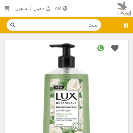
AR
دخول
/
تسجيل