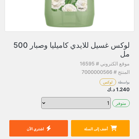
لوكس غسيل للايدي كاميليا وصبار 500
مل
موقع الكتروني # 16595
المنتج # 7000000566
بواسطة
لوكس
1.240
د.ك
متوفر
أضف إلى السلة
اشتري الآن