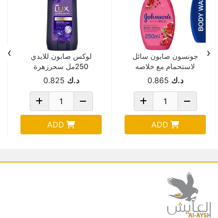
›
‹
جونسون صابون سائل
لوكس صابون للايدي
لاستحمام مع خلاصه
250مل سحرزهرة
زهر الرمان 250مل
الاوركيد
د.ك
0.865
د.ك
0.825
ADD
ADD