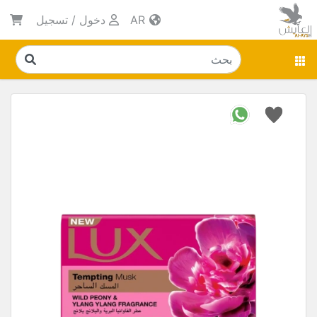
AR
دخول
/
تسجيل