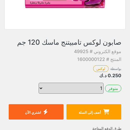
صابون لوكس تامبيتنج ماسك 120 جم
موقع الكتروني # 49925
المنتج # 1600000122
بواسطة
لوكس
0.250
د.ك
متوفر
أضف إلى السلة
اشتري الآن
طرق الدفع المتاحة