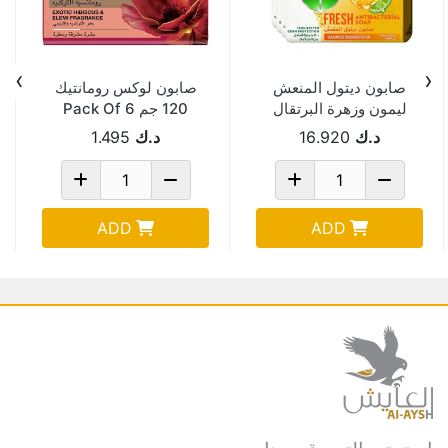
›
‹
صابون ديتول المنعش
صابون لوكس رومانتيك
ليمون وزهرة البرتقال
120 جم Pack Of 6
35% خصم 4*165 جم
د.ك
16.920
د.ك
1.495
Pack Of 12
ADD
ADD