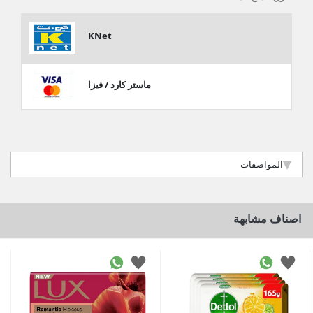
KNet
ماستر كارد / فيزا
المواصفات
اصناف مشابهة