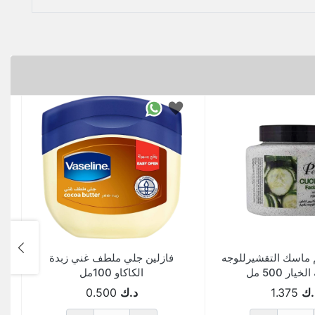
 ماسك التقشيرللوجه
فازلين جلي ملطف غني زبدة
و
يار 500 مل
الكاكاو 100مل
.ك
1.375
د.ك
0.500