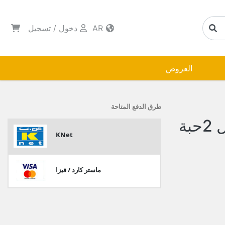
AR
دخول
/
تسجيل
العروض
طرق الدفع المتاحة
دوف كريم الجمال 150مل 2حبة
KNet
ماستر كارد / فيزا