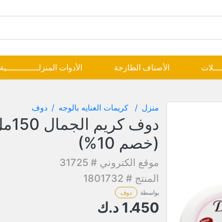
ــــلات
الأصناف الطازجة
الأدوات المنزلـــــــــــــية
منزل
كريمات العنايه بالوجه
دوف
(خصم 10%)
موقع الكتروني # 31725
المنتج # 1801732
بواسطة
دوف
1.450
د.ك