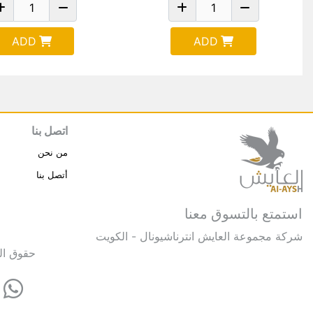
ADD
ADD
اتصل بنا
من نحن
أتصل بنا
استمتع بالتسوق معنا
شركة مجموعة العايش انترناشيونال - الكويت
حقوق النشر © 2025 مجموعة العايش 