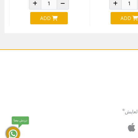
ADD
ADD
®
لعايش
دردش معنا