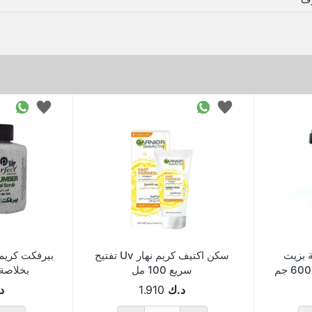
ة بزيت
سكن اكتيف كريم نهار Uv تفتيح
بيرفكت كريم
سريع 100 مل
بخلاصة الخ
د.ك
1.910
د