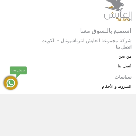
استمتع بالتسوق معنا
شركة مجموعة العايش انترناشيونال - الكويت
اتصل بنا
من نحن
أتصل بنا
دردش معنا
سياسات
الشروط و الأحكام
سياسة خاصة
حقوق النشر © 2025 مجموعة العايش انترناشيونال . كل
®
الحقوق محفوظة.
العايش