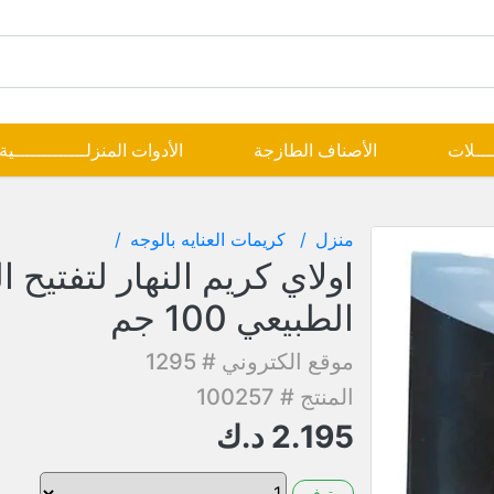
ــــلات
الأصناف الطازجة
الأدوات المنزلـــــــــــــية
منزل
كريمات العنايه بالوجه
اولاي كريم النهار لتفتيح 
الطبيعي 100 جم
موقع الكتروني # 1295
المنتج # 100257
2.195
د.ك
متوفر