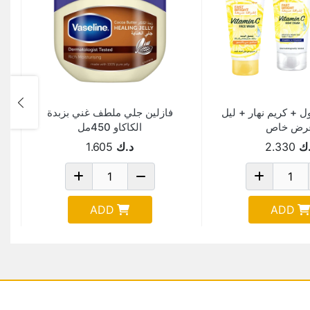
+ كريم نهار + ليل
فازلين جلي ملطف غني بزبدة
رض خاص
الكاكاو 450مل
ك
2.330
د.ك
1.605
ADD
ADD