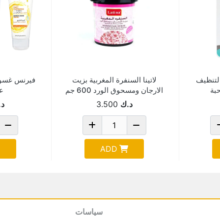
لتنظيف
لاتينا السنفرة المغربية بزيت
فيرنس غسول 
الارجان ومسحوق الورد 600 جم
ع
د.ك
3.500
د.
ADD
سياسات