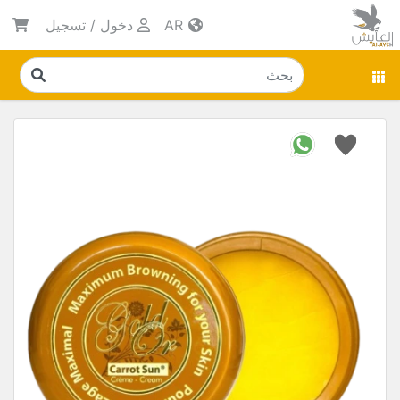
AR
دخول
/
تسجيل