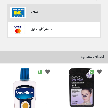
KNet
ماستر كارد / فيزا
اصناف مشابهة