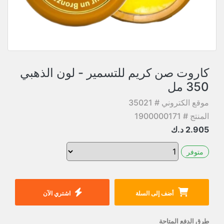
كاروت صن كريم للتسمير - لون الذهبي
350 مل
موقع الكتروني # 35021
المنتج # 1900000171
2.905
د.ك
متوفر
أضف إلى السلة
اشتري الآن
طرق الدفع المتاحة